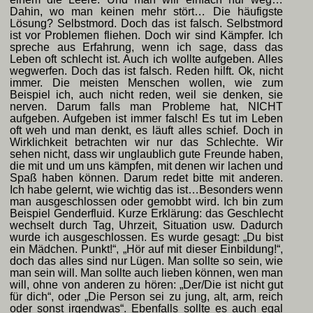
Dahin, wo man keinen mehr stört… Die häufigste
Lösung? Selbstmord. Doch das ist falsch. Selbstmord
ist vor Problemen fliehen. Doch wir sind Kämpfer. Ich
spreche aus Erfahrung, wenn ich sage, dass das
Leben oft schlecht ist. Auch ich wollte aufgeben. Alles
wegwerfen. Doch das ist falsch. Reden hilft. Ok, nicht
immer. Die meisten Menschen wollen, wie zum
Beispiel ich, auch nicht reden, weil sie denken, sie
nerven. Darum falls man Probleme hat, NICHT
aufgeben. Aufgeben ist immer falsch! Es tut im Leben
oft weh und man denkt, es läuft alles schief. Doch in
Wirklichkeit betrachten wir nur das Schlechte. Wir
sehen nicht, dass wir unglaublich gute Freunde haben,
die mit und um uns kämpfen, mit denen wir lachen und
Spaß haben können. Darum redet bitte mit anderen.
Ich habe gelernt, wie wichtig das ist…Besonders wenn
man ausgeschlossen oder gemobbt wird. Ich bin zum
Beispiel Genderfluid. Kurze Erklärung: das Geschlecht
wechselt durch Tag, Uhrzeit, Situation usw. Dadurch
wurde ich ausgeschlossen. Es wurde gesagt: „Du bist
ein Mädchen. Punkt!“, „Hör auf mit dieser Einbildung!“,
doch das alles sind nur Lügen. Man sollte so sein, wie
man sein will. Man sollte auch lieben können, wen man
will, ohne von anderen zu hören: „Der/Die ist nicht gut
für dich“, oder „Die Person sei zu jung, alt, arm, reich
oder sonst irgendwas“. Ebenfalls sollte es auch egal